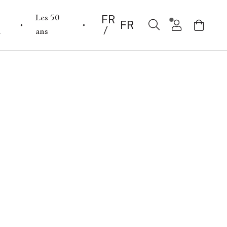
FR
Les 50
FR
l
ans