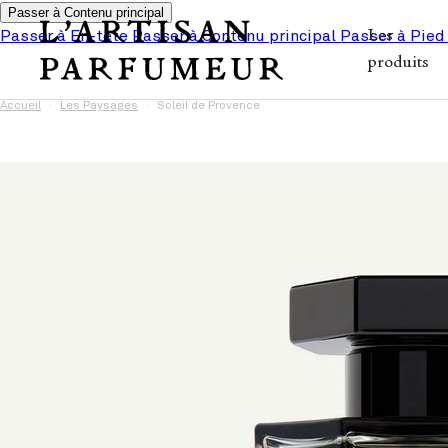
Passer à Contenu principal
Passer à En-tête
Passer à Contenu principal
Passer à Pied
Les
produits
Accueil
Les Paysages
Soleil de Provence