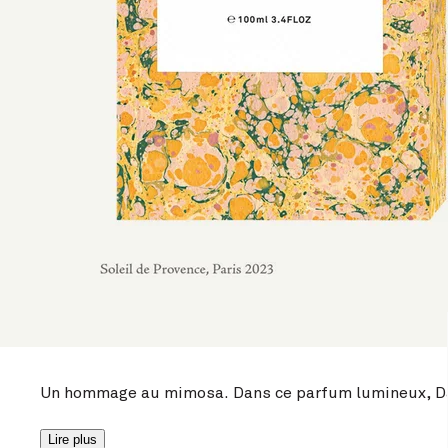
INCONTOURNABLE
Soleil de Provence
Par Daphné Bugey
Eau de Parfum
€195 / 100 ml
Écrire un avis
Voir les ingrédients
Un hommage au mimosa. Dans ce parfum lumineux, Dap
Lire plus