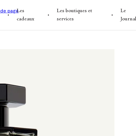
 de page
Les
Les boutiques et
Le
cadeaux
services
Journa